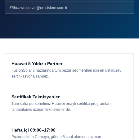
huaweiservis@ercsistem.com.tr
Huawei 5 Yıldızlı Partner
FusionSolar cihazlarında tüm pazar segmentleri için en üst düzey
sertifikasyona sahibiz.
Sertifikalı Teknisyenler
Tüm saha personelimiz Huawei onaylı sertifika programlarını
tamamlamış uzman teknisyenlerdir.
Hafta içi 09:00–17:00
Pazartesiden Cumaya, günde 8 saat alanında uzman